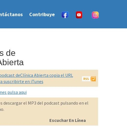
ntáctanos
Contribuye
s de
Abierta
podcast deClí­nica Abierta copia el URL
ra suscribirte en iTunes
nes pulsa aqui
 descargar el MP3 del podcast pulsando en el
mo.
Escuchar En Línea