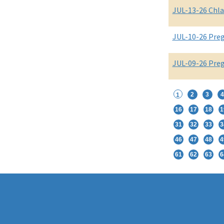
JUL-13-26 Chla
JUL-10-26 Pre
JUL-09-26 Pre
2
3
4
1
16
17
18
1
31
32
33
3
46
47
48
4
61
62
63
6