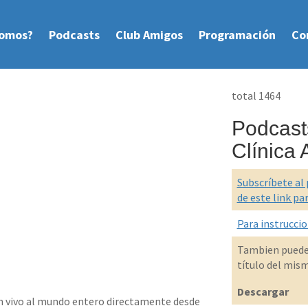
Somos?
Podcasts
Club Amigos
Programación
Co
total 1464
Podcast
Clí­nica 
Subscríbete al 
de este link pa
Para instruccio
Tambien puedes
título del mis
Descargar
n vivo al mundo entero directamente desde