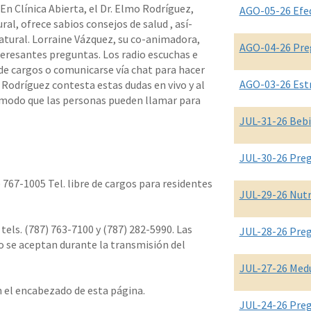
n Clí­nica Abierta, el Dr. Elmo Rodrí­guez,
AGO-05-26 Efe
l, ofrece sabios consejos de salud , así­
tural. Lorraine Vázquez, su co-animadora,
AGO-04-26 Pre
eresantes preguntas. Los radio escuchas e
e cargos o comunicarse ví­a chat para hacer
AGO-03-26 Est
 Rodrí­guez contesta estas dudas en vivo y al
 modo que las personas pueden llamar para
JUL-31-26 Bebi
JUL-30-26 Pre
7) 767-1005 Tel. libre de cargos para residentes
JUL-29-26 Nutr
tels. (787) 763-7100 y (787) 282-5990. Las
JUL-28-26 Pre
o se aceptan durante la transmisión del
JUL-27-26 Medu
 el encabezado de esta página.
JUL-24-26 Pre