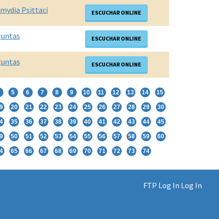
mydia Psittaci
ESCUCHAR ONLINE
guntas
ESCUCHAR ONLINE
guntas
ESCUCHAR ONLINE
5
6
7
8
9
10
11
12
13
14
15
9
20
21
22
23
24
25
26
27
28
29
30
4
35
36
37
38
39
40
41
42
43
44
45
9
50
51
52
53
54
55
56
57
58
59
60
4
65
66
67
68
69
70
71
72
73
74
FTP Log In
Log In